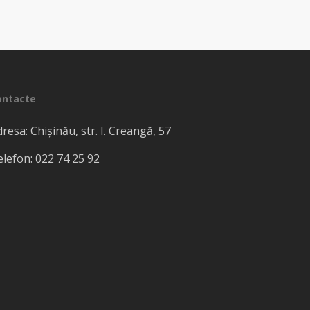
ontacte
resa: Chișinău, str. I. Creangă, 57
lefon: 022​ 74 25 92