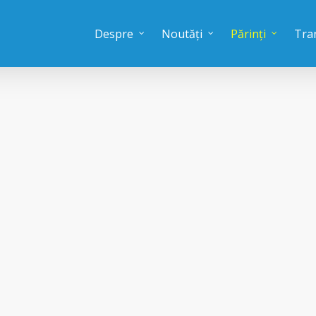
Despre
Noutăți
Părinți
Tra